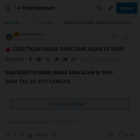
Entertainment
Masuk
...
Beranda
The Lounge
SEBUTKAN NAMA SMA/SMK AGAN DI SINI!!
bilyaletdinov21
TS
20-07-2012 04:08
SEBUTKAN NAMA SMA/SMK AGAN DI SINI!!
Bagikan
GAN SEBUTIN DONK NAMA SMA AGAN DI SINI!
SAPA TAU AD AYG SAMAAN...
udahhh 2000 orang yang post reply nh thread tp blm ada
yang nimpuk ane cendol
Lihat isi thread
Diubah oleh bilyaletdinov21 10-10-2013 10:30
0
243.3K
9.4K