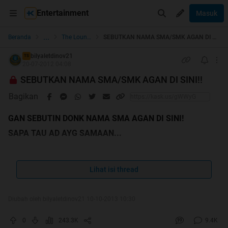
Entertainment
Masuk
...
Beranda
The Lounge
SEBUTKAN NAMA SMA/SMK AGAN DI SINI!!
bilyaletdinov21
TS
20-07-2012 04:08
SEBUTKAN NAMA SMA/SMK AGAN DI SINI!!
Bagikan
GAN SEBUTIN DONK NAMA SMA AGAN DI SINI!
SAPA TAU AD AYG SAMAAN...
udahhh 2000 orang yang post reply nh thread tp blm ada
yang nimpuk ane cendol
Lihat isi thread
Diubah oleh bilyaletdinov21 10-10-2013 10:30
0
243.3K
9.4K