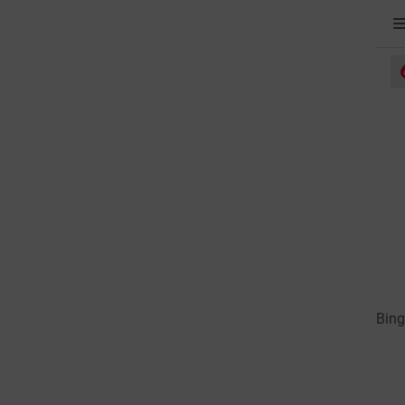
eads
omunitas
Bing