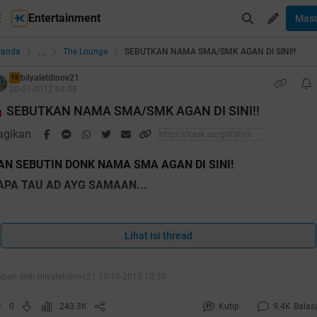
Entertainment
Mas
...
randa
The Lounge
SEBUTKAN NAMA SMA/SMK AGAN DI SINI!!
bilyaletdinov21
TS
20-07-2012 04:08
SEBUTKAN NAMA SMA/SMK AGAN DI SINI!!
agikan
AN SEBUTIN DONK NAMA SMA AGAN DI SINI!
APA TAU AD AYG SAMAAN...
ahhh 2000 orang yang post reply nh thread tp blm ada yang
impuk ane cendol
Lihat isi thread
ubah oleh bilyaletdinov21 10-10-2013 10:30
0
243.3K
Kutip
9.4K
Balas