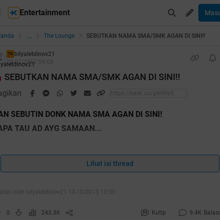
Entertainment
Mas
...
randa
The Lounge
SEBUTKAN NAMA SMA/SMK AGAN DI SINI!!
bilyaletdinov21
TS
20-07-2012 04:08
SEBUTKAN NAMA SMA/SMK AGAN DI SINI!!
agikan
AN SEBUTIN DONK NAMA SMA AGAN DI SINI!
APA TAU AD AYG SAMAAN...
ahhh 2000 orang yang post reply nh thread tp blm ada yang
impuk ane cendol
Lihat isi thread
ubah oleh bilyaletdinov21 10-10-2013 10:30
0
243.3K
Kutip
9.4K
Balas