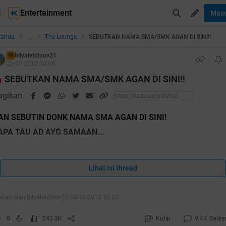
Entertainment
Mas
...
randa
The Lounge
SEBUTKAN NAMA SMA/SMK AGAN DI SINI!!
bilyaletdinov21
TS
20-07-2012 04:08
SEBUTKAN NAMA SMA/SMK AGAN DI SINI!!
agikan
AN SEBUTIN DONK NAMA SMA AGAN DI SINI!
APA TAU AD AYG SAMAAN...
ahhh 2000 orang yang post reply nh thread tp blm ada yang
impuk ane cendol
Lihat isi thread
ubah oleh bilyaletdinov21 10-10-2013 10:30
0
243.3K
Kutip
9.4K
Balas