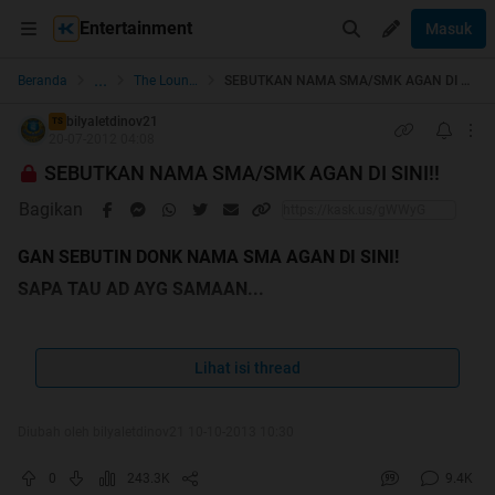
Entertainment
Masuk
...
Beranda
The Lounge
SEBUTKAN NAMA SMA/SMK AGAN DI SINI!!
bilyaletdinov21
TS
20-07-2012 04:08
SEBUTKAN NAMA SMA/SMK AGAN DI SINI!!
Bagikan
GAN SEBUTIN DONK NAMA SMA AGAN DI SINI!
SAPA TAU AD AYG SAMAAN...
udahhh 2000 orang yang post reply nh thread tp blm ada
yang nimpuk ane cendol
Lihat isi thread
Diubah oleh bilyaletdinov21 10-10-2013 10:30
0
243.3K
9.4K