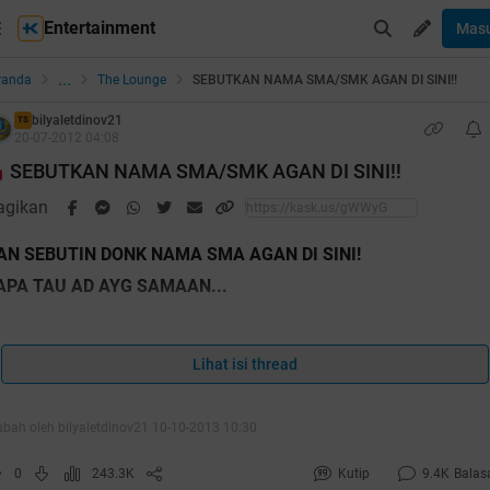
Entertainment
Mas
...
randa
The Lounge
SEBUTKAN NAMA SMA/SMK AGAN DI SINI!!
bilyaletdinov21
TS
20-07-2012 04:08
SEBUTKAN NAMA SMA/SMK AGAN DI SINI!!
agikan
AN SEBUTIN DONK NAMA SMA AGAN DI SINI!
APA TAU AD AYG SAMAAN...
ahhh 2000 orang yang post reply nh thread tp blm ada yang
impuk ane cendol
Lihat isi thread
ubah oleh bilyaletdinov21 10-10-2013 10:30
0
243.3K
Kutip
9.4K
Balas