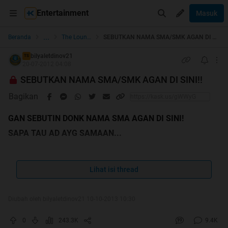
Entertainment
Masuk
...
Beranda
The Lounge
SEBUTKAN NAMA SMA/SMK AGAN DI SINI!!
bilyaletdinov21
TS
20-07-2012 04:08
SEBUTKAN NAMA SMA/SMK AGAN DI SINI!!
Bagikan
GAN SEBUTIN DONK NAMA SMA AGAN DI SINI!
SAPA TAU AD AYG SAMAAN...
udahhh 2000 orang yang post reply nh thread tp blm ada
yang nimpuk ane cendol
Lihat isi thread
Diubah oleh bilyaletdinov21 10-10-2013 10:30
0
243.3K
9.4K