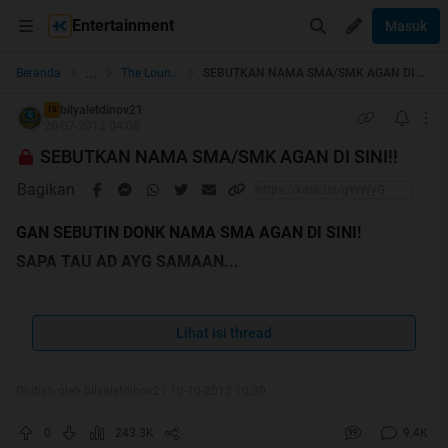
Entertainment
Masuk
...
Beranda
The Lounge
SEBUTKAN NAMA SMA/SMK AGAN DI SINI!!
bilyaletdinov21
TS
20-07-2012 04:08
SEBUTKAN NAMA SMA/SMK AGAN DI SINI!!
Bagikan
GAN SEBUTIN DONK NAMA SMA AGAN DI SINI!
SAPA TAU AD AYG SAMAAN...
udahhh 2000 orang yang post reply nh thread tp blm ada
yang nimpuk ane cendol
Lihat isi thread
Diubah oleh bilyaletdinov21 10-10-2013 10:30
0
243.3K
9.4K