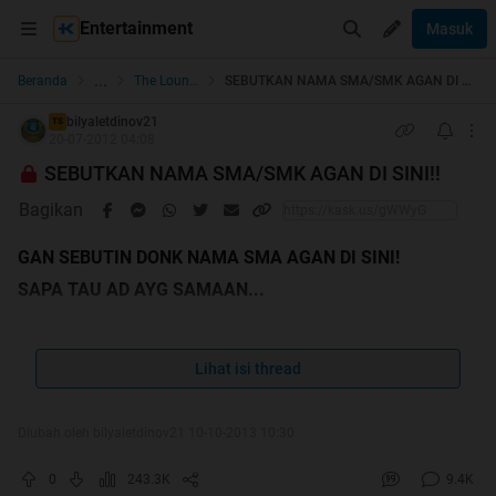
Entertainment
Masuk
...
Beranda
The Lounge
SEBUTKAN NAMA SMA/SMK AGAN DI SINI!!
bilyaletdinov21
TS
20-07-2012 04:08
SEBUTKAN NAMA SMA/SMK AGAN DI SINI!!
Bagikan
GAN SEBUTIN DONK NAMA SMA AGAN DI SINI!
SAPA TAU AD AYG SAMAAN...
udahhh 2000 orang yang post reply nh thread tp blm ada
yang nimpuk ane cendol
Lihat isi thread
Diubah oleh bilyaletdinov21 10-10-2013 10:30
0
243.3K
9.4K