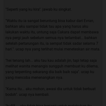
"Seperti yang ku kira". jawab ku singkat.
“lagi bosen aja nyokap lagi keluar kota 5 hari, bantuin
nikahan sepupu, terus belom belanja buku-buku lagi”.
"Waktu itu ia sangat beruntung bisa kabur dari Evran,
jawab ku.
bahkan aku sampai tidak tau apa yang harus aku
lakukan waktu itu, untung saja Cakara dapat membawa
“jadi… kamu hanya memanfaat kan aku untuk mengisi
nya pergi jauh sebelum semua nya terlambat... bahkan
waktu bosan mu,,, Jahat”. Ucap Firman dengan tujuan
setelah pertarungan itu, ia sempat tidak sadar selama 7
meledek.
hari.". ucap nya yang terlihat mulai meneteskan air mata.
“Yaudah kita berdua aja Rom”. saut Alfian.
"hei tenang lah... aku tau kau adalah jin, tapi tetap saja
melihat wanita menangis sungguh membuat ku dilema,
“ehh jangan, ntar aku gimana, masa bengang-bengong
yang terpenting sekarang dia baik baik saja". ucap ku
lagi di kosan, mana lagi gak ada kuota”. Saut Firman.
yang mencoba menenangkan nya.
“hahaha sabar ya man.” Saut ku.
"Karna itu... aku mohon, awasi dia untuk tidak berbuat
bodoh". ucap nya kembali.
Kami pun berbincang - Bincang sambil menyantap
makan siang kami, sampai akhir nya Firman
"hufff.... aku tidak bisa berjanji untuk melakukan itu,