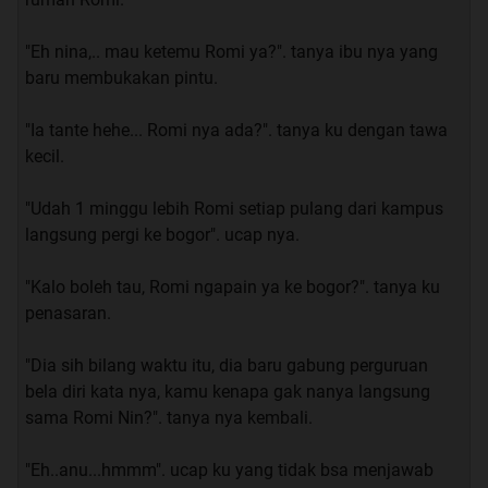
“bodo amat” saut ku..
"Eh nina,.. mau ketemu Romi ya?". tanya ibu nya yang
baru membukakan pintu.
"Ia tante hehe... Romi nya ada?". tanya ku dengan tawa
Spoiler
for
INDEX EPISODE
:
kecil.
"Udah 1 minggu lebih Romi setiap pulang dari kampus
langsung pergi ke bogor". ucap nya.
Jangan Lupa Comment,Share Dan
"Kalo boleh tau, Romi ngapain ya ke bogor?". tanya ku
penasaran.
"Dia sih bilang waktu itu, dia baru gabung perguruan
bela diri kata nya, kamu kenapa gak nanya langsung
sama Romi Nin?". tanya nya kembali.
"Eh..anu...hmmm". ucap ku yang tidak bsa menjawab