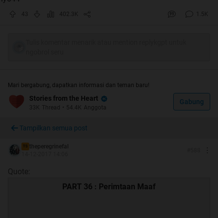
43
402.3K
1.5K
Tulis komentar menarik atau mention replykgpt untuk
ngobrol seru
Mari bergabung, dapatkan informasi dan teman baru!
Stories from the Heart
Gabung
33K
Thread
•
54.4K
Anggota
Tampilkan semua post
theperegrinefal
TS
#
588
14-12-2017 14:06
Quote:
PART 36 : Perimtaan Maaf