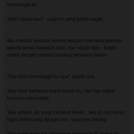
memanggil ku.
kutu buku, ber jam-jam aku habiskan hanya untuk
membaca buku entah itu di rumah, di perpustakaan,
"hah? siapa kau?". ucap ku yang begitu kaget.
atau pun di taman. Aku merasa seperti Buku adalah
Hidupku. Dan tentu saja aku selalu dapat nilai yang
bagus di setiap mata pelajaran, apa aku jenius? Tidak…
Aku melihat sesosok wanita dengan memakai pakaian
aku hanya orang malas yang tidak ada kerjaan selain
seperti jaman kerajaan dulu. dan wajah nya... begitu
membaca, ya.. walauipun definisi malas ku ini tidak
cantik dengan rambut panjang berwarna hitam.
umum.
"Kau bisa memanggil ku nyai". jawab nya.
“ssstttt rom.. rom..”. salah seorang teman ku mencoba
berbisik memanggilku.
"Aku tidak bertanya siapa nama mu, tapi kau siapa".
tanya ku penasaran.
“nyaut”. saut ku.
"Aku adalah Jin yang menikuti Kevin... aku di sini hanya
“Baru dapet info nih, kata nya bakal ada mahasiswi
ingin berbincang dengan mu". ucap nya tenang.
pindahan dari luar kota, dan kebetulan dia seangkatan
sama kita” ucap FIrman.
"Apa yang ingin kau bicarakan dengan ku?". tanya ku