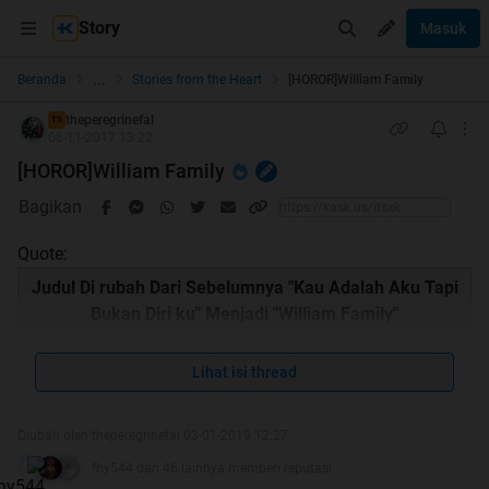
Story
Masuk
...
Beranda
Stories from the Heart
[HOROR]William Family
theperegrinefal
TS
06-11-2017 13:22
[HOROR]William Family
Bagikan
Quote:
Judul Di rubah Dari Sebelumnya "Kau Adalah Aku Tapi
Bukan Diri ku" Menjadi "William Family"
Lihat isi thread
Quote:
Diubah oleh theperegrinefal 03-01-2019 12:27
fhy544 dan 46 lainnya memberi reputasi