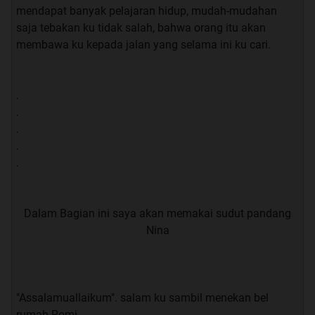
mendapat banyak pelajaran hidup, mudah-mudahan
saja tebakan ku tidak salah, bahwa orang itu akan
membawa ku kepada jalan yang selama ini ku cari.
Belum ku sempat selesai bicara, Firman sudah memulai
ide gila nya.
.
.
“ HEI… di sini aja lagi kosong”. ucap FIrman yang
.
mencoba memanggil murid pindahan itu.
.
.
“oeeee…. hadehhh”. ucap ku sambil menundukan kepala.
Dalam Bagian ini saya akan memakai sudut pandang
Jujur saja, aku ini tipe orang yang akan sangat gugup
Nina
ketika melihat ataupun berbicara dengan wanita yang
melebihi batas wajar ekspektasi ku.
“tuh Rom dia beneran mau kesini”. ucap FIrman
"Assalamuallaikum". salam ku sambil menekan bel
rumah Romi.