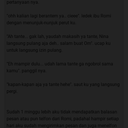
pertanyaan nya.
"ohh kalian lagi berantem ya.. cieee". ledek ibu Romi
dengan menunjuk-nunjuk perut ku.
"Ah tante... gak lah, yaudah makasih ya tante, Nina
langsung pulang aja deh.. salam buat Om". ucap ku
untuk langsung izin pulang.
"Eh mampir dulu... udah lama tante ga ngobrol sama
kamu". panggil nya.
"kapan-kapan aja ya tante hehe". saut ku yang langsung
pergi.
Sudah 1 minggu lebih aku tidak mendapatkan balasan
pesan atau pun telfon dari Romi, padahal hampir setiap
hari aku sudah mengirimkan pesan dan juga menelfon