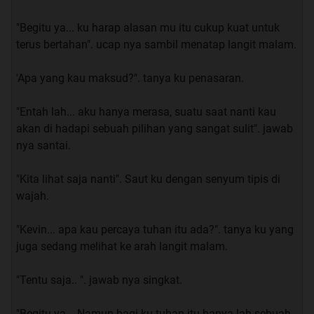
tanya ku
"Begitu ya... ku harap alasan mu itu cukup kuat untuk
terus bertahan". ucap nya sambil menatap langit malam.
“
maaf… maaf… baiklah kalau begitu, akan lebih baik jika
kita tambahkan sentuhan wangi Melati
”. saut ku.
'Apa yang kau maksud?". tanya ku penasaran.
“
Benar juga, Berarti sekarang kita bisa memulai RITUAL
"Entah lah... aku hanya merasa, suatu saat nanti kau
nya
”. Jawab ku
akan di hadapi sebuah pilihan yang sangat sulit". jawab
nya santai.
"Kita lihat saja nanti". Saut ku dengan senyum tipis di
wajah.
Quote:
WAJIB DI BACA
"Kevin... apa kau percaya tuhan itu ada?". tanya ku yang
juga sedang melihat ke arah langit malam.
Kita stop dulu, Sebelum nya saya ingin menyampaikan
beberapa hal yang mendasari cerita ini :
"Tentu saja.. ". jawab nya singkat.
A.Cerita ini terjadi terhadap seorang kenalan dari
"Begitu ya... Namun bagi ku tuhan itu hanya lah sebuah