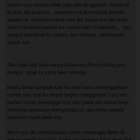
nomor nya, namun tidak juga ada tanggapan. Semarah
itu kah dia pada ku... sebelum nya Romi tidak pernah
seperti ini, semarah-marah nya dia, biasa nya dia tetap
akan membalas pesan ku, namun kali ini berbeda.... dan
sangat membuat ku cemas, dan merasa.. kehilangan
sosok nya.
"Aku lupa lagi buat nanya biasa nya Romi pulang jam
berapa". ucap ku yang baru tersadar,
Begitu berat langkah kaki ku saat harus meninggalkan
rumah nya, hati ku terasa begitu mengganjal. Lalu aku
berfikir untuk menunggu nya, dari pada aku harus terus
menahan perasaan mengganjal ini, aku harus segera
meminta maaf pada nya.
Akhir nya aku memutuskan untuk menunggu Romi di
depan rumah nya saja, karna aku merasa tidak enak jika