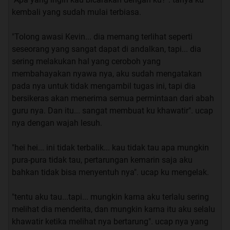
kembali yang sudah mulai terbiasa.
“terus urusan nya sama aku apa?” saut ku.
"Tolong awasi Kevin... dia memang terlihat seperti
“Denger-denger mahasiswi pindahan itu cakep banget”.
seseorang yang sangat dapat di andalkan, tapi... dia
ucap nya yang masih bernada berbisik.
sering melakukan hal yang ceroboh yang
membahayakan nyawa nya, aku sudah mengatakan
“percuma man, ga bakal mau juga sama kamu”. saut ku.
pada nya untuk tidak mengambil tugas ini, tapi dia
bersikeras akan menerima semua permintaan dari abah
“yee.. kalo ini bukan masalah mau atau gak nya, yang
guru nya. Dan itu... sangat membuat ku khawatir". ucap
paling penting itu ada yang bisa bikin mata seger di
nya dengan wajah lesuh.
kampus”. ucap nya sambil mencboa membayangkan
wajah mahasiswi pindahan itu.
"hei hei... ini tidak terbalik... kau tidak tau apa mungkin
pura-pura tidak tau, pertarungan kemarin saja aku
“ yaudah terserah kamu aja lah man”. ucap ku sambil
bahkan tidak bisa menyentuh nya". ucap ku mengelak.
memalingkan wajah dari nya.
"tentu aku tau...tapi... mungkin karna aku terlalu sering
melihat dia menderita, dan mungkin karna itu aku selalu
Lalu pelajaran yang membosankan ini pun akhir nya
khawatir ketika melihat nya bertarung". ucap nya yang
berakhir, aku pun segera membereskan buku-buku ke