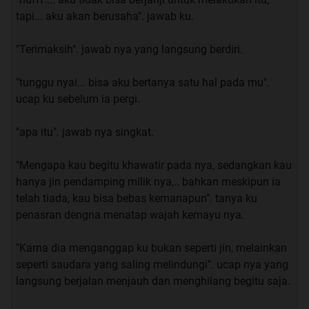
menyenggol tangan ku, hingga membuat sendok ku
tapi... aku akan berusaha". jawab ku.
jatuh ke lantai.
"Terimaksih". jawab nya yang langsung berdiri.
“Set.. dah….. kenapa sih man bahagia amat ngerjain aku
kaya nya ya?” saut ku yang sedikit kesal.
"tunggu nyai... bisa aku bertanya satu hal pada mu".
ucap ku sebelum ia pergi.
“eh maaf-maaf, itu tuh liat murid pindahan yang tadi aku
omongin”. ucap firman sambil menunjuk.
"apa itu". jawab nya singkat.
“yang mana sih?” ucap ku yang mencari-cari keberadaan
"Mengapa kau begitu khawatir pada nya, sedangkan kau
murid itu.
hanya jin pendamping milik nya,.. bahkan meskipun ia
telah tiada, kau bisa bebas kemanapun". tanya ku
“ itu yang pake baju putih trus pake tas merah”. ucap
penasran dengna menatap wajah kemayu nya.
nya.
"Karna dia menganggap ku bukan seperti jin, melainkan
seperti saudara yang saling melindungi". ucap nya yang
Sesaat aku memandangi nya, nafas ku sejenak berhenti.
langsung berjalan menjauh dan menghilang begitu saja.
Seperti yang di katakan oleh Firman bahwa mahasiswi
pindahan memang sangat cantik, Rambut nya yang