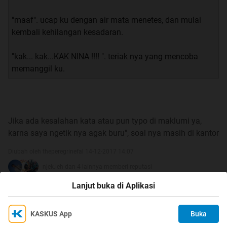
"maaf". ucap ku dengan air mata menetes, dan mulai
kembali kehilangan kesadaran.
"kak... kak...KAK NINA !!!! ". teriak nya yang mencoba
memanggil ku.
Jika ada kesalahan kata atau pun typo di maklumi ya,
karna saya ngetik nya agak buru", soal nya masih di kantor
Diubah oleh theperegrinefal 14-12-2017 14:07
njek.leh dan 4 lainnya memberi reputasi
Lanjut buka di Aplikasi
5
KASKUS App
Buka
Ikuti KASKUS di
Kami menggunakan Cookies