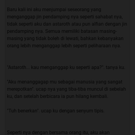
hanya sampai di pundak nya dan mata besar nya,
Baru kali ini aku menjumpai seseorang yang
membuat ku tidak dapat memalingkan pandangan ku
menganggap jin pendamping nya seperti sahabat nya,
dari nya, jujur saja ini melebihi ekspektasi ku sebelum
tidak seperti aku dan astaroth atau pun alfian dengan jin
nya tentang penampilan nya.
pendamping nya. Semua memiliki batasan masing-
masing yang tidak boleh di lewati, bahkan kebanyakan
“gimana? Masih mau ngelak? Ucap firman dengan nada
orang lebih menganggap lebih seperti peliharaan nya.
meledek.
“E..Enggak emang nya siapa yang ngelak”. saut ku.
"Astaroth... kau menganggap ku seperti apa?". tanya ku.
“ya abis nya pas di kelas, kamu kaya nya cuek gitu” saut
"Aku menanggagap mu sebagai manusia yang sangat
nya.
merepotkan". ucap nya yang tiba-tiba muncul di sebelah
ku, dan setelah berbicara ia pun hilang kembali.
“eh tapi dia kaya nya ke bingungan, kaya nya dia
kebingungan karna ga dapet tempat duduk”. ucap ku.
"Tuh benerkan". ucap ku dengan senyum tipis.
“ aku punya ide Rom” ucap nya,
Seperti nya dengan bersama orang itu, aku akan
“eh tunggu jangan bilang --”