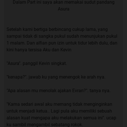
Dalam Part ini saya akan memakai sudut pandang
Asura
Setelah kami bertiga berbincang cukup lama, yang
sampai tidak di sangka pukul sudah menunjukan pukul
1 malam. Dan alfian pun izin untuk tidur lebih dulu, dan
kini hanya tersisa Aku dan Kevin
"Asura". panggil Kevin singkat.
"kenapa?". jawab ku yang menengok ke arah nya.
Quote:
"Apa alasan mu menolak ajakan Evran?". tanya nya.
“
Apa ini sudah bagus
”. tanya ku
"Karna sedari awal aku memang tidak menginginkan
untuk menjadi ketua.. Lagi pula aku memiliki sebuah
“
Menurutku sudah
”. saut ku
alasan kuat mengapa aku melakukan semua ini". ucap
ku sambil mengambil sebatang rokok.
“
Aku butuh masukan, aku merasa ada yang kurang
”.