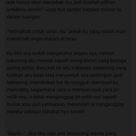
saya, langsung saja kita mulai cerita nya
ada hanya akan menjebak mu, jadi buatlah pilihan
untukmu sendiri". ucap nya sambil berjalan masuk ke
dalam ruangan.
INDEX EPISODE SAYA PINDAHKAN DI BAWAH
"terimaksih untuk saran mu" jawab ku yang masih ingin
menikmati angin malam di teras.
Ku fikir aku sudah mengetahui segala nya, namun
Quote:
sekarang aku merasa seperti orang bodoh yang berlaga
PART 1 : Mahasiswi Pindahan
paling pintar. Baru kali ini aku melawan seseorang yang
bahkan aku tidak bisa menyentuh nya sedikitpun saat
bertarung. memikirkan hal itu sungguh membuat ku
“bosan”. ucap ku sambil menghela nafas.
merinding, bagaimana cara ia mempercayai para jin
milik nya, ia tidak menganggap jin milik nya seperti
Aku sedang duduk di dalam kelas sambil memutar -
budak atau pun peliharaan, melainkan ia menganggap
mutar pulpen, sebenarnya aku sedang ada kelas, namun
mereka sebagai sahabat nya sendiri.
aku sangat malas untuk memperhatikan apa yang
dosen ku terangkan, bukan karna aku malas dalam
belajar, hanya saja 80-90% yang dosen ku terangkan
"Asura...". tiba-tiba saja ada seseorang wanita yang
sudah pernah ku baca di buku. Ku akui aku memanglah