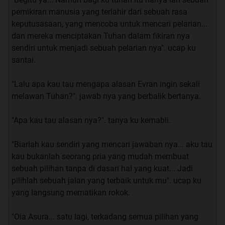
sahabat saya, dan beliau adalah seorang wanita dan
pemikiran manusia yang terlahir dari sebuah rasa
sebut saja beliau Yuko.
keputusasaan, yang mencoba untuk mencari pelarian...
B.Dan cerita ini akan mengambil sudut pandang utama
dan mereka menciptakan Tuhan dalam fikiran nya
dari Romi, yaitu teman saya.
sendiri untuk menjadi sebuah pelarian nya". ucap ku
C.Cerita yang akan saya cerita kan di bawah ini tidak
santai.
seluruh nya Kisah nyata, jika harus di Persenkan
mungkin hanya sekitar 30%, dan sisa nya adalah
"Lalu apa kau tau mengapa alasan Evran ingin sekali
Bumbu-Bumbu dari imajinasi saya sendiri
melawan Tuhan?". jawab nya yang berbalik bertanya.
D.Cerita ini terjadi ketika Sahabat saya Romi, masih
kuliah semester 3
"Apa kau tau alasan nya?". tanya ku kemabli.
E.Saya sudah mendapatkan persetujuan “Hampir”
seluruh pihak yang terlibat dalam cerita ini, dan tentu
"Biarlah kau sendiri yang mencari jawaban nya... aku tau
saja saya akan menyamarkan nama-nama mereka.
kau bukanlah seorang pria yang mudah membuat
sebuah pilihan tanpa di dasari hal yang kuat... Jadi
Seperti biasa saya sangat berterima kasih jika agan atau
pilihlah sebuah jalan yang terbaik untuk mu". ucap ku
sista memberikan masukan ataupun kritikan positif
yang langsung mematikan rokok.
terhadap thread ini.
TIdak perlu berlama-lama lagi mendengar curhatan
"Oia Asura... satu lagi, terkadang semua pilihan yang