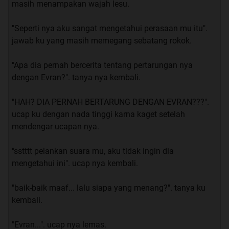
masih menampakan wajah lesu.
dalam tas dan segera pergi ke kantin bersama 2 orang
teman ku. Sesampai nya di kantin kami bertiga pun
"Seperti nya aku sangat mengetahui perasaan mu itu".
memesan makanan untuk makan siang, kami beluim
jawab ku yang masih memegang sebatang rokok.
bisa pulang karna masih ada 1 kelas lagi yang harus ku
hadiri setelah makan siang.
"Apa dia pernah bercerita tentang pertarungan nya
dengan Evran?". tanya nya kembali.
“eh pulang mau maen PS dulu ga di rumah, ?” ucap ku
mengajak nya.
"HAH? DIA PERNAH BERTARUNG DENGAN EVRAN???".
ucap ku dengan nada tinggi karna kaget setelah
“boleh aja kebetulan hari ini lagi kosong”. saut FIrman.
mendengar ucapan nya.
“emang nya kamu kapan pernah ga kosong?”. Saut
"sstttt pelankan suara mu, aku tidak ingin dia
Alfian menyindir FIrman.
mengetahui ini". ucap nya kembali.
“Behhh pake di tanya… pasti kosong terus sih hehe”.
"baik-baik maaf... lalu siapa yang menang?". tanya ku
Jawab FIrman.
kembali.
“btw kamu tumben ngajak ke rumah kamu Rom”. tanya
"Evran...". ucap nya lemas.
Alfian.