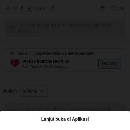
43
402.3K
1.5K
Tulis komentar menarik atau mention replykgpt untuk
ngobrol seru
Mari bergabung, dapatkan informasi dan teman baru!
Stories from the Heart
Gabung
33K
Thread
•
54.5K
Anggota
Urutkan
Terlama
Tulis komentar menarik atau mention replykgpt untuk
ngobrol seru
Lanjut buka di Aplikasi