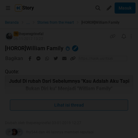
Story
Masuk
...
Beranda
Stories from the Heart
[HOROR]William Family
theperegrinefal
TS
06-11-2017 13:22
[HOROR]William Family
Bagikan
Quote:
Judul Di rubah Dari Sebelumnya "Kau Adalah Aku Tapi
Bukan Diri ku" Menjadi "William Family"
Lihat isi thread
Quote:
Diubah oleh theperegrinefal 03-01-2019 12:27
fhy544 dan 46 lainnya memberi reputasi