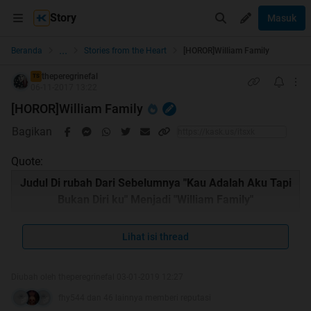
Story
Masuk
...
Beranda
Stories from the Heart
[HOROR]William Family
theperegrinefal
TS
06-11-2017 13:22
[HOROR]William Family
Bagikan
Quote:
Judul Di rubah Dari Sebelumnya "Kau Adalah Aku Tapi
Bukan Diri ku" Menjadi "William Family"
Lihat isi thread
Quote:
Diubah oleh theperegrinefal 03-01-2019 12:27
fhy544 dan 46 lainnya memberi reputasi