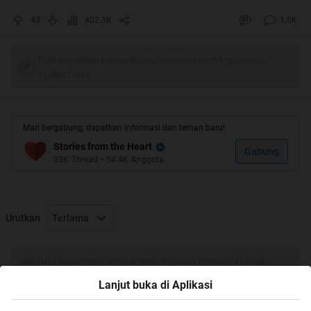
43
402.3K
1.5K
Tulis komentar menarik atau mention replykgpt untuk
ngobrol seru
Mari bergabung, dapatkan informasi dan teman baru!
Stories from the Heart
Gabung
33K
Thread
•
54.4K
Anggota
Urutkan
Terlama
Tulis komentar menarik atau mention replykgpt untuk
ngobrol seru
Lanjut buka di Aplikasi