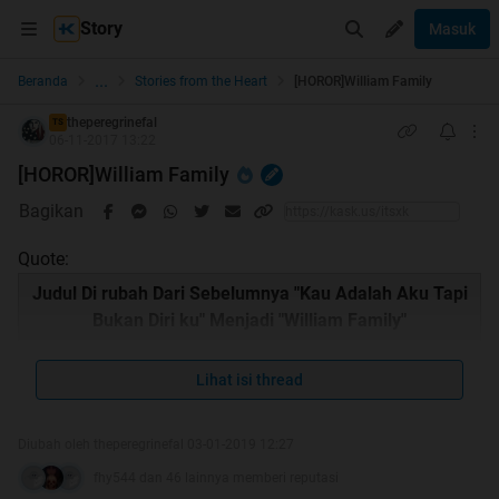
Story
Masuk
...
Beranda
Stories from the Heart
[HOROR]William Family
theperegrinefal
TS
06-11-2017 13:22
[HOROR]William Family
Bagikan
Quote:
Judul Di rubah Dari Sebelumnya "Kau Adalah Aku Tapi
Bukan Diri ku" Menjadi "William Family"
Lihat isi thread
Quote:
Diubah oleh theperegrinefal 03-01-2019 12:27
fhy544 dan 46 lainnya memberi reputasi