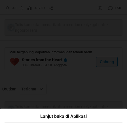
43
402.3K
1.5K
Tulis komentar menarik atau mention replykgpt untuk
ngobrol seru
Mari bergabung, dapatkan informasi dan teman baru!
Stories from the Heart
Gabung
33K
Thread
•
54.5K
Anggota
Urutkan
Terlama
Tulis komentar menarik atau mention replykgpt untuk
ngobrol seru
Lanjut buka di Aplikasi