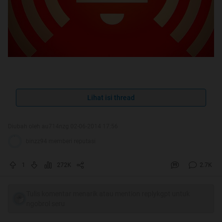
Assalamualaikum Warahmatullahi
Lihat isi thread
Wabarakatuh
Diubah oleh au714nzg 02-06-2014 17:56
binzz94 memberi reputasi
Quote:
1
272K
2.7K
Tulis komentar menarik atau mention replykgpt untuk
ngobrol seru