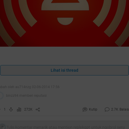
Assalamualaikum Warahmatullahi Wabarakatuh
Lihat isi thread
ubah oleh au714nzg 02-06-2014 17:56
uote:
binzz94 memberi reputasi
1
272K
Kutip
2.7K
Balas
Tulis komentar menarik atau mention replykgpt untuk ngobrol seru