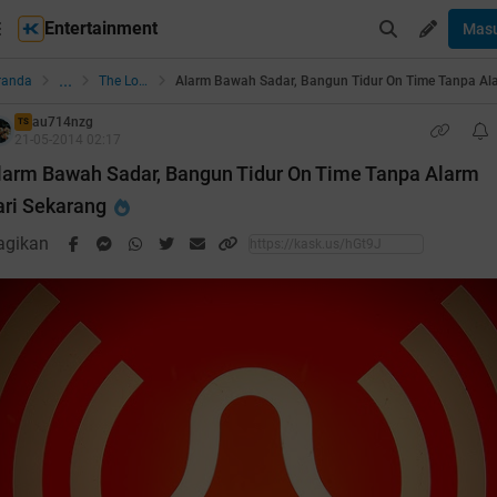
Entertainment
Mas
...
randa
The Lounge
au714nzg
TS
21-05-2014 02:17
larm Bawah Sadar, Bangun Tidur On Time Tanpa Alarm
ari Sekarang
agikan