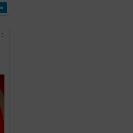
uk
Alarm Bawah Sadar, Bangun Tidur On Time Tanpa Alarm dari Sekarang