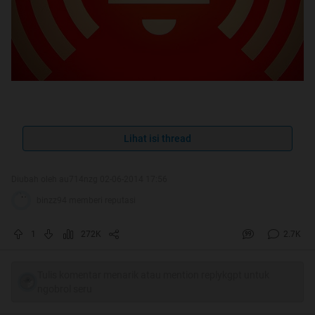
Assalamualaikum Warahmatullahi
Lihat isi thread
Wabarakatuh
Diubah oleh au714nzg 02-06-2014 17:56
binzz94 memberi reputasi
Quote:
1
272K
2.7K
Tulis komentar menarik atau mention replykgpt untuk
ngobrol seru