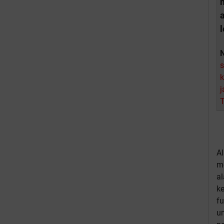
l
s
k
T
A
m
a
ke
f
u