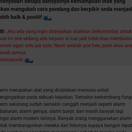
menyadari betapa dahsyatnya kemampuan otak yang
akan mengubah cara pandang dan berpikir anda menjad
ebih baik & positif
NB:
Jika ada yang ingin ditanyakan silahkan berkomentar, untuk
aat ini ane sedang ada kerjaan di luar jadi tidak bisa membalas
omen agan satu per satu. Nanti setelah ane free, pasti akan an
jawab semua.
erimakasih
larm merupakan alat yang diciptakan manusia untuk
engingatkan pada sebuah kejadian. Semakin berkembang fung
larm sekarang sudah semakin canggih menjadi seperti alarm
bakaran, alarm gempa, alarm banjir, dan masih banyak lagi
ungsi alarm modern lainnya. Banyak orang menggunakan alarm
ntuk membangunkan mereka dari tidurnya supaya bangun tepat