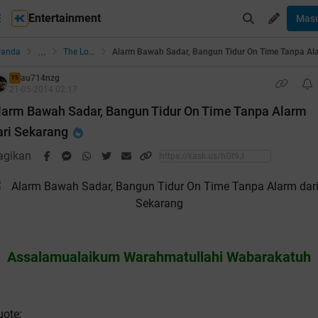
Entertainment
Mas
...
randa
The Lounge
au714nzg
TS
21-05-2014 02:17
larm Bawah Sadar, Bangun Tidur On Time Tanpa Alarm
ari Sekarang
agikan
Assalamualaikum Warahmatullahi Wabarakatuh
uote: