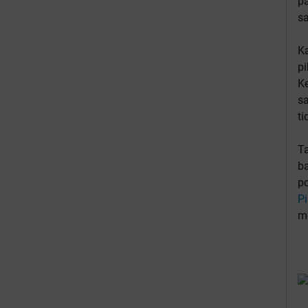
p
sa
Ka
pi
Ke
s
ti
T
b
p
Pi
m