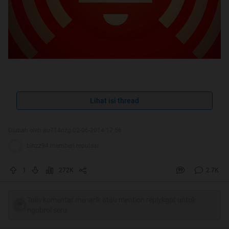
Assalamualaikum Warahmatullahi
Lihat isi thread
Wabarakatuh
Diubah oleh au714nzg 02-06-2014 17:56
binzz94 memberi reputasi
Quote:
1
272K
2.7K
Tulis komentar menarik atau mention replykgpt untuk
ngobrol seru