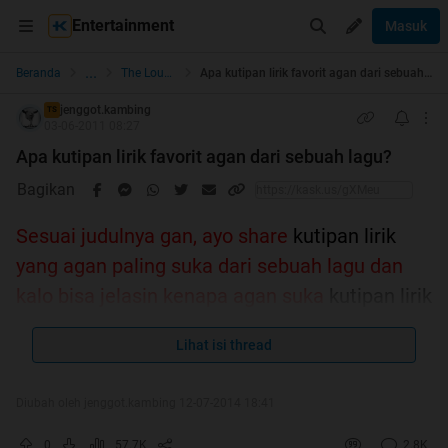
Entertainment
Masuk
...
Beranda
The Lounge
Apa kutipan lirik favorit agan dari sebuah lagu?
jenggot.kambing
TS
03-06-2011 08:27
Apa kutipan lirik favorit agan dari sebuah lagu?
Bagikan
Sesuai judulnya gan, ayo share
kutipan lirik
yang agan paling suka dari sebuah lagu dan
kalo bisa jelasin kenapa agan suka
kutipan lirik
tersebut..sebutin penyanyi/grupbandnya, boleh
Lihat isi thread
lirik tentang apa aja..dimulai dari ane:
Diubah oleh jenggot.kambing 12-07-2014 18:41
Quote:
Louis Armstrong - What A Wonderfull World
0
57.7K
2.8K