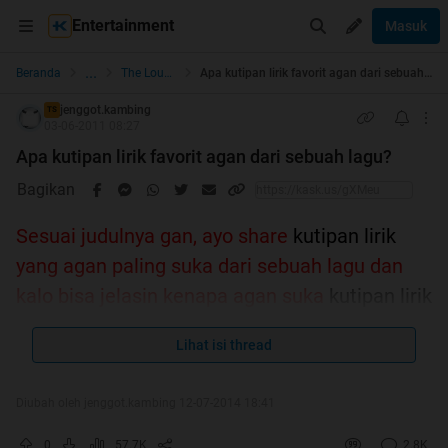
Entertainment
Masuk
...
Beranda
The Lounge
Apa kutipan lirik favorit agan dari sebuah lagu?
jenggot.kambing
TS
03-06-2011 08:27
Apa kutipan lirik favorit agan dari sebuah lagu?
Bagikan
Sesuai judulnya gan, ayo share
kutipan lirik
yang agan paling suka dari sebuah lagu dan
kalo bisa jelasin kenapa agan suka
kutipan lirik
tersebut..sebutin penyanyi/grupbandnya, boleh
Lihat isi thread
lirik tentang apa aja..dimulai dari ane:
Diubah oleh jenggot.kambing 12-07-2014 18:41
Quote:
Louis Armstrong - What A Wonderfull World
0
57.7K
2.8K