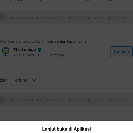
 see skies of blue and clouds of white
Tulis komentar menarik atau mention replykgpt untuk ngobrol seru
he bright blessed day, the dark sacred night
nd I think to myself what a wonderful world.
Mari bergabung, dapatkan informasi dan teman baru!
uote:
The Lounge
Gabung
1.3M
Thread
•
108.3K
Anggota
LA Project - Kidung Mesra
ngin selami samudra hatimu
emukan mutiara tiada tara
tkan
Terlama
alu terlena rebah didasarnya
ngin masuki puri di hatimu
Tulis komentar menarik atau mention replykgpt untuk ngobrol seru
angatkan ruangnya dengan cinta
alam irama kita berdansa dan terbuai
Lanjut buka di Aplikasi
oiler
for
Lirik paling favorit
: