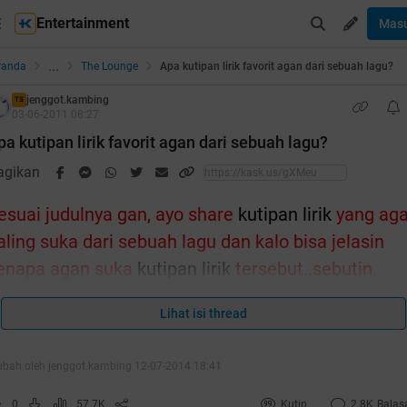
Entertainment
Mas
...
randa
The Lounge
Apa kutipan lirik favorit agan dari sebuah lagu?
jenggot.kambing
TS
03-06-2011 08:27
pa kutipan lirik favorit agan dari sebuah lagu?
agikan
esuai judulnya gan, ayo share
kutipan lirik
yang ag
aling suka dari sebuah lagu dan kalo bisa jelasin
enapa agan suka
kutipan lirik
tersebut..sebutin
enyanyi/grupbandnya, boleh lirik tentang apa
Lihat isi thread
ja..dimulai dari ane:
ubah oleh jenggot.kambing 12-07-2014 18:41
uote:
ouis Armstrong - What A Wonderfull World
0
57.7K
Kutip
2.8K
Balas