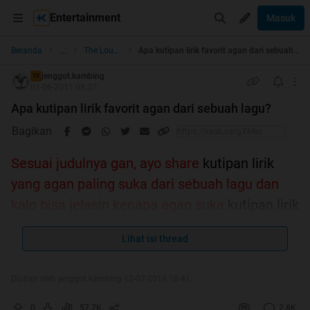
Entertainment
Masuk
...
Beranda
The Lounge
Apa kutipan lirik favorit agan dari sebuah lagu?
jenggot.kambing
TS
03-06-2011 08:27
Apa kutipan lirik favorit agan dari sebuah lagu?
Bagikan
Sesuai judulnya gan, ayo share
kutipan lirik
yang agan paling suka dari sebuah lagu dan
kalo bisa jelasin kenapa agan suka
kutipan lirik
tersebut..sebutin penyanyi/grupbandnya, boleh
Lihat isi thread
lirik tentang apa aja..dimulai dari ane:
Diubah oleh jenggot.kambing 12-07-2014 18:41
Quote:
Louis Armstrong - What A Wonderfull World
0
57.7K
2.8K