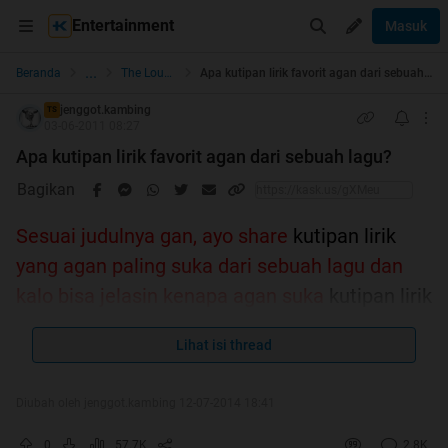
Entertainment
Masuk
...
Beranda
The Lounge
Apa kutipan lirik favorit agan dari sebuah lagu?
jenggot.kambing
TS
03-06-2011 08:27
Apa kutipan lirik favorit agan dari sebuah lagu?
Bagikan
Sesuai judulnya gan, ayo share
kutipan lirik
yang agan paling suka dari sebuah lagu dan
kalo bisa jelasin kenapa agan suka
kutipan lirik
tersebut..sebutin penyanyi/grupbandnya, boleh
Lihat isi thread
lirik tentang apa aja..dimulai dari ane:
Diubah oleh jenggot.kambing 12-07-2014 18:41
Quote:
Louis Armstrong - What A Wonderfull World
0
57.7K
2.8K