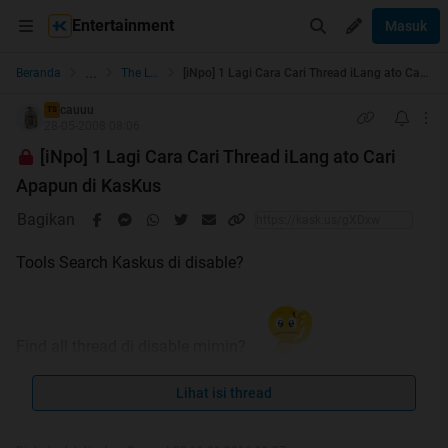
Entertainment
Masuk
...
Beranda
The Lounge
[iNpo] 1 Lagi Cara Cari Thread iLang ato Cari Apapun di KasKus
cauuu
TS
28-05-2008 08:06
[iNpo] 1 Lagi Cara Cari Thread iLang ato Cari
Apapun di KasKus
Bagikan
Tools Search Kaskus di disable?
Find all thread di disable mimin?
Ini
SOLUSINYA
Lihat isi thread