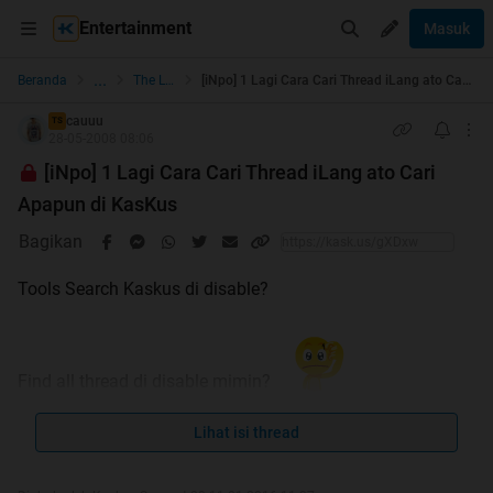
Entertainment
Masuk
...
Beranda
The Lounge
[iNpo] 1 Lagi Cara Cari Thread iLang ato Cari Apapun di KasKus
cauuu
TS
28-05-2008 08:06
[iNpo] 1 Lagi Cara Cari Thread iLang ato Cari
Apapun di KasKus
Bagikan
Tools Search Kaskus di disable?
Find all thread di disable mimin?
Ini
SOLUSINYA
Lihat isi thread