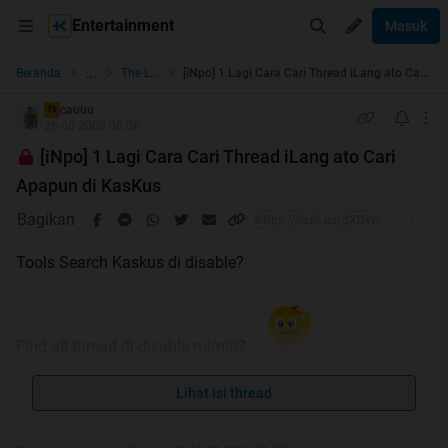
Entertainment
Masuk
...
Beranda
The Lounge
[iNpo] 1 Lagi Cara Cari Thread iLang ato Cari Apapun di KasKus
cauuu
TS
28-05-2008 08:06
[iNpo] 1 Lagi Cara Cari Thread iLang ato Cari
Apapun di KasKus
Bagikan
Tools Search Kaskus di disable?
Find all thread di disable mimin?
Ini
SOLUSINYA
Lihat isi thread