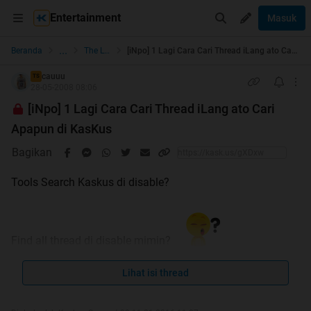
Entertainment
Masuk
...
Beranda
The Lounge
[iNpo] 1 Lagi Cara Cari Thread iLang ato Cari Apapun di KasKus
cauuu
TS
28-05-2008 08:06
[iNpo] 1 Lagi Cara Cari Thread iLang ato Cari
Apapun di KasKus
Bagikan
Tools Search Kaskus di disable?
Find all thread di disable mimin?
Ini
SOLUSINYA
Lihat isi thread