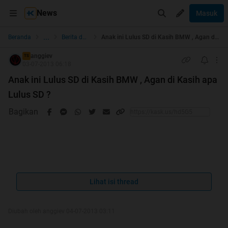
News
Masuk
...
Beranda
Berita dan Politik
Anak ini Lulus SD di Kasih BMW , Agan di Kasih apa Lulus SD ?
anggiev
TS
03-07-2013 06:18
Anak ini Lulus SD di Kasih BMW , Agan di Kasih apa
Lulus SD ?
Bagikan
Quote:
Lihat isi thread
Palembang - Apa yang dilakukan orangtua ketika
melihat anaknya lulus SD? Membelikan telepon
Diubah oleh anggiev 04-07-2013 03:11
genggam, liburan atau menghadiahi kendaraan roda