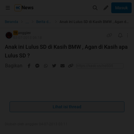
News
Masuk
...
Beranda
Berita dan Politik
Anak ini Lulus SD di Kasih BMW , Agan di Kasih apa Lulus SD ?
anggiev
TS
03-07-2013 06:18
Anak ini Lulus SD di Kasih BMW , Agan di Kasih apa
Lulus SD ?
Bagikan
Quote:
Lihat isi thread
Palembang - Apa yang dilakukan orangtua ketika
melihat anaknya lulus SD? Membelikan telepon
Diubah oleh anggiev 04-07-2013 03:11
genggam, liburan atau menghadiahi kendaraan roda