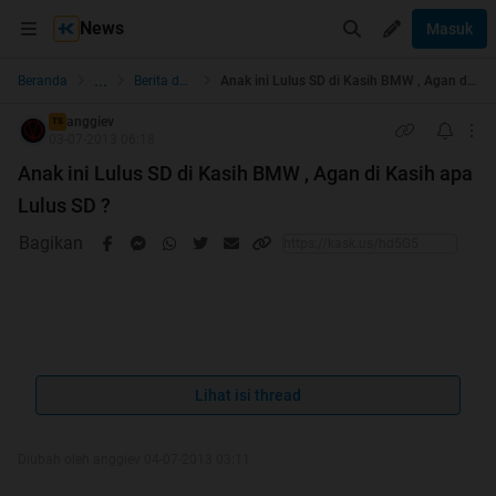
News
Masuk
...
Beranda
Berita dan Politik
Anak ini Lulus SD di Kasih BMW , Agan di Kasih apa Lulus SD ?
anggiev
TS
03-07-2013 06:18
Anak ini Lulus SD di Kasih BMW , Agan di Kasih apa
Lulus SD ?
Bagikan
Quote:
Lihat isi thread
Palembang - Apa yang dilakukan orangtua ketika
melihat anaknya lulus SD? Membelikan telepon
Diubah oleh anggiev 04-07-2013 03:11
genggam, liburan atau menghadiahi kendaraan roda