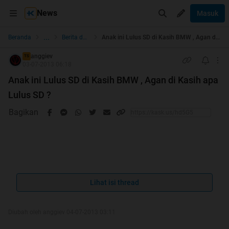
News
Masuk
...
Beranda
Berita dan Politik
Anak ini Lulus SD di Kasih BMW , Agan di Kasih apa Lulus SD ?
anggiev
TS
03-07-2013 06:18
Anak ini Lulus SD di Kasih BMW , Agan di Kasih apa
Lulus SD ?
Bagikan
Quote:
Lihat isi thread
Palembang - Apa yang dilakukan orangtua ketika
melihat anaknya lulus SD? Membelikan telepon
Diubah oleh anggiev 04-07-2013 03:11
genggam, liburan atau menghadiahi kendaraan roda