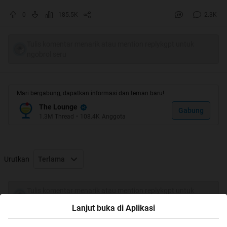
Quote:
0
185.5K
2.3K
Dapet Ijo-ijo gan
Tulis komentar menarik atau mention replykgpt untuk
ngobrol seru
Mari bergabung, dapatkan informasi dan teman baru!
Jenius banget nih gan yang main !
The Lounge
Gabung
1.3M
Thread
•
108.4K
Anggota
Quote:
Urutkan
Terlama
Tulis komentar menarik atau mention replykgpt untuk
ngobrol seru
Lanjut buka di Aplikasi