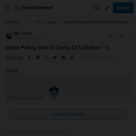
Entertainment
Masuk
...
Beranda
The Lounge
Game Paling Sulit Di Dunia Di Taklukan !
jowjhebr
TS
30-05-2013 06:24
Game Paling Sulit Di Dunia Di Taklukan !
Bagikan
Quote:
HT Pertama Ane
Lihat isi thread
Diubah oleh jowjhebr 18-09-2013 04:11