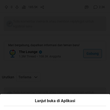
Quote:
0
185.5K
2.3K
Dapet Ijo-ijo gan
Tulis komentar menarik atau mention replykgpt untuk
ngobrol seru
Mari bergabung, dapatkan informasi dan teman baru!
Jenius banget nih gan yang main !
The Lounge
Gabung
1.3M
Thread
•
108.3K
Anggota
Quote:
Urutkan
Terlama
Tulis komentar menarik atau mention replykgpt untuk
ngobrol seru
Lanjut buka di Aplikasi