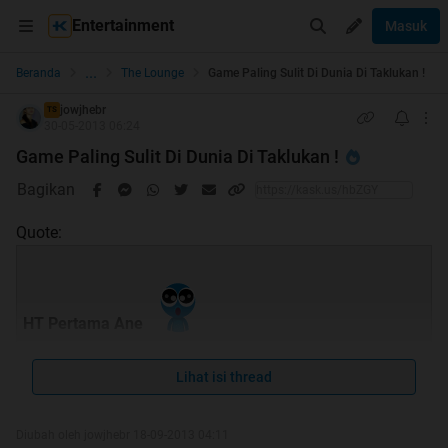
Entertainment
Masuk
...
Beranda
The Lounge
Game Paling Sulit Di Dunia Di Taklukan !
jowjhebr
TS
30-05-2013 06:24
Game Paling Sulit Di Dunia Di Taklukan !
Bagikan
Quote:
HT Pertama Ane
Lihat isi thread
Diubah oleh jowjhebr 18-09-2013 04:11