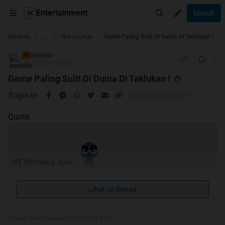
Entertainment
Masuk
...
Beranda
The Lounge
Game Paling Sulit Di Dunia Di Taklukan !
jowjhebr
TS
30-05-2013 06:24
Game Paling Sulit Di Dunia Di Taklukan !
Bagikan
Quote:
HT Pertama Ane
Lihat isi thread
Diubah oleh jowjhebr 18-09-2013 04:11