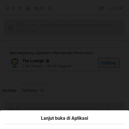
Quote:
0
185.5K
2.3K
Dapet Ijo-ijo gan
Tulis komentar menarik atau mention replykgpt untuk
ngobrol seru
Mari bergabung, dapatkan informasi dan teman baru!
Jenius banget nih gan yang main !
The Lounge
Gabung
1.3M
Thread
•
108.3K
Anggota
Quote:
Urutkan
Terlama
Tulis komentar menarik atau mention replykgpt untuk
ngobrol seru
Lanjut buka di Aplikasi