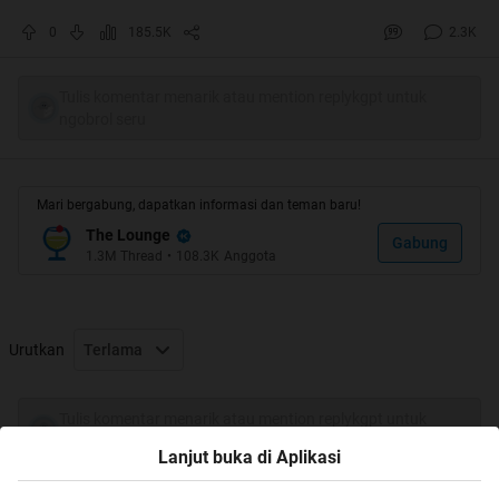
Quote:
0
185.5K
2.3K
Dapet Ijo-ijo gan
Tulis komentar menarik atau mention replykgpt untuk
ngobrol seru
Mari bergabung, dapatkan informasi dan teman baru!
Jenius banget nih gan yang main !
The Lounge
Gabung
1.3M
Thread
•
108.3K
Anggota
Quote:
Urutkan
Terlama
Tulis komentar menarik atau mention replykgpt untuk
ngobrol seru
Lanjut buka di Aplikasi