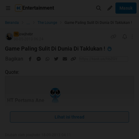
Entertainment
Masuk
...
Beranda
The Lounge
Game Paling Sulit Di Dunia Di Taklukan !
jowjhebr
TS
30-05-2013 06:24
Game Paling Sulit Di Dunia Di Taklukan !
Bagikan
Quote:
HT Pertama Ane
Lihat isi thread
Diubah oleh jowjhebr 18-09-2013 04:11