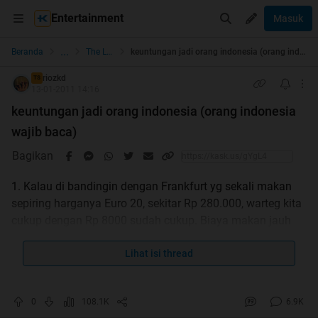
Entertainment
Masuk
...
Beranda
The Lounge
keuntungan jadi orang indonesia (orang indonesia wajib baca)
riozkd
TS
13-01-2011 14:16
keuntungan jadi orang indonesia (orang indonesia
wajib baca)
Bagikan
1. Kalau di bandingin dengan Frankfurt yg sekali makan
sepiring harganya Euro 20, sekitar Rp 280.000, warteg kita
cukup dengan Rp 8000 sudah cukup. Biaya makan jauh
lebih murah. Begitu juga biaya transport dan rekreasi.
2. Kalau pakaian, di luar negeri sangat mahal. Kita bisa
Lihat isi thread
beli sisi export di factory outlet dengan harga seperlima
nya dari luar negeri dengan merek beken lagi.
0
108.1K
6.9K
3. Tidak ada 4 musim yg bisa buat kepanasan dan