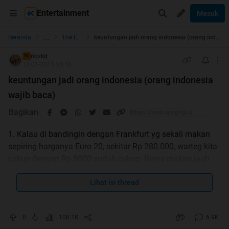
Entertainment
Masuk
...
Beranda
The Lounge
keuntungan jadi orang indonesia (orang indonesia wajib baca)
riozkd
TS
13-01-2011 14:16
keuntungan jadi orang indonesia (orang indonesia
wajib baca)
Bagikan
1. Kalau di bandingin dengan Frankfurt yg sekali makan
sepiring harganya Euro 20, sekitar Rp 280.000, warteg kita
cukup dengan Rp 8000 sudah cukup. Biaya makan jauh
lebih murah. Begitu juga biaya transport dan rekreasi.
2. Kalau pakaian, di luar negeri sangat mahal. Kita bisa
Lihat isi thread
beli sisi export di factory outlet dengan harga seperlima
nya dari luar negeri dengan merek beken lagi.
0
108.1K
6.9K
3. Tidak ada 4 musim yg bisa buat kepanasan dan