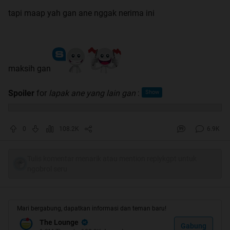
tapi maap yah gan ane nggak nerima ini
maksih gan
Spoiler
for
lapak ane yang lain gan
:
0
108.2K
6.9K
Tulis komentar menarik atau mention replykgpt untuk
ngobrol seru
Mari bergabung, dapatkan informasi dan teman baru!
The Lounge
Gabung