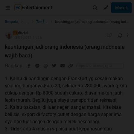
Entertainment
Masuk
...
Beranda
The Lounge
keuntungan jadi orang indonesia (orang indonesia wajib baca)
riozkd
TS
13-01-2011 14:16
keuntungan jadi orang indonesia (orang indonesia
wajib baca)
Bagikan
1. Kalau di bandingin dengan Frankfurt yg sekali makan
sepiring harganya Euro 20, sekitar Rp 280.000, warteg kita
cukup dengan Rp 8000 sudah cukup. Biaya makan jauh
lebih murah. Begitu juga biaya transport dan rekreasi.
2. Kalau pakaian, di luar negeri sangat mahal. Kita bisa
beli sisi export di factory outlet dengan harga seperlima
nya dari luar negeri dengan merek beken lagi.
3. Tidak ada 4 musim yg bisa buat kepanasan dan