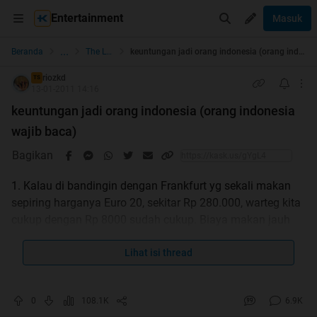
Entertainment
Masuk
...
Beranda
The Lounge
keuntungan jadi orang indonesia (orang indonesia wajib baca)
riozkd
TS
13-01-2011 14:16
keuntungan jadi orang indonesia (orang indonesia
wajib baca)
Bagikan
1. Kalau di bandingin dengan Frankfurt yg sekali makan
sepiring harganya Euro 20, sekitar Rp 280.000, warteg kita
cukup dengan Rp 8000 sudah cukup. Biaya makan jauh
lebih murah. Begitu juga biaya transport dan rekreasi.
2. Kalau pakaian, di luar negeri sangat mahal. Kita bisa
Lihat isi thread
beli sisi export di factory outlet dengan harga seperlima
nya dari luar negeri dengan merek beken lagi.
0
108.1K
6.9K
3. Tidak ada 4 musim yg bisa buat kepanasan dan