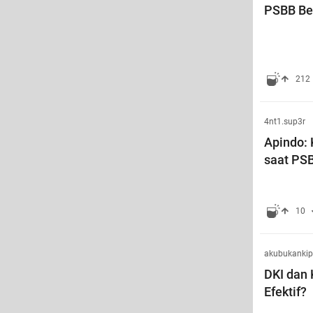
PSBB Ber
212
4nt1.sup3r
Apindo: 
saat PS
10
akubukankip
DKI dan
Efektif?