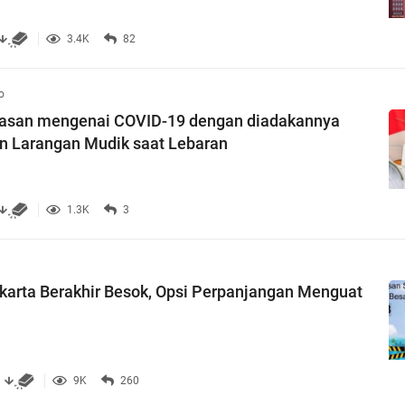
3.4K
82
o
san mengenai COVID-19 dengan diadakannya
n Larangan Mudik saat Lebaran
1.3K
3
arta Berakhir Besok, Opsi Perpanjangan Menguat
9K
260