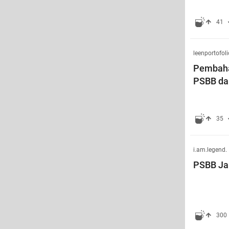
41
leenportofoli
Pembaha
PSBB da
35
i.am.legend.
PSBB Jak
300