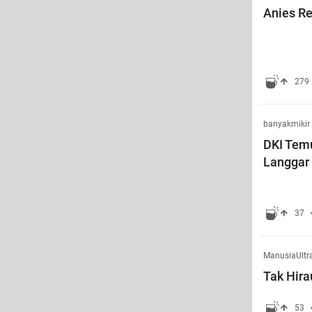
Anies R
279
banyakmikir
DKI Tem
Langgar
37
ManusiaUltr
Tak Hira
53