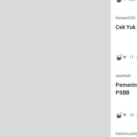
thinker2020
Cek Yuk 
11
nevertalk
Pemerint
PSBB
10
KadrunJunio