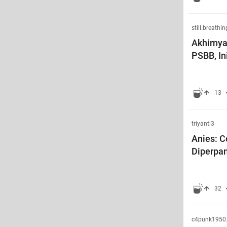
still.breathin
Akhirny
PSBB, In
13
triyanti3
Anies: C
Diperpa
32
c4punk1950.