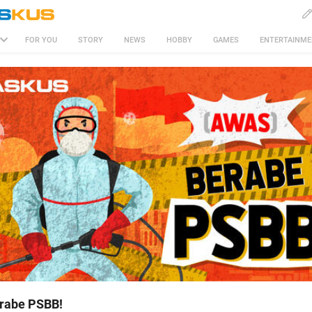
FOR YOU
STORY
NEWS
HOBBY
GAMES
ENTERTAINM
rabe PSBB!