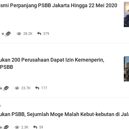
esmi Perpanjang PSBB Jakarta Hingga 22 Mei 2020
28.2K
379
ukan 200 Perusahaan Dapat Izin Kemenperin,
 PSBB
23.7K
177
a
ukan PSBB, Sejumlah Moge Malah Kebut-kebutan di Jal
2.3K
59