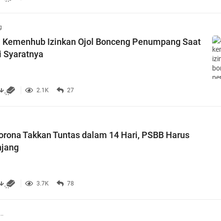
g
a Kemenhub Izinkan Ojol Bonceng Penumpang Saat
i Syaratnya
2.1K
27
orona Takkan Tuntas dalam 14 Hari, PSBB Harus
njang
3.7K
78
..