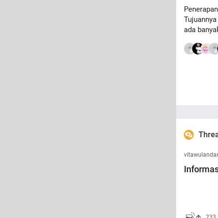
Penerapan
Tujuannya 
ada banyak
Threa
vitawulandar
Informas
233