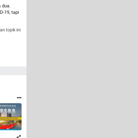
 dua.
-19, tapi
n topik ini