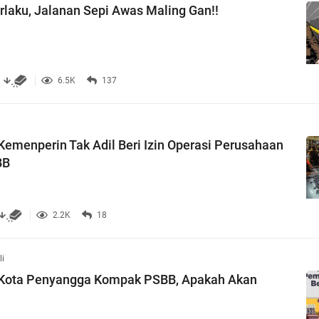
laku, Jalanan Sepi Awas Maling Gan!!
6.5K
137
Kemenperin Tak Adil Beri Izin Operasi Perusahaan
BB
2.2K
18
li
 Kota Penyangga Kompak PSBB, Apakah Akan