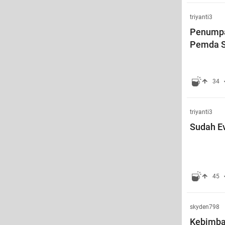
triyanti3
Penumpa
Pemda S
34
triyanti3
Sudah Ev
45
skyden798
Kebimban