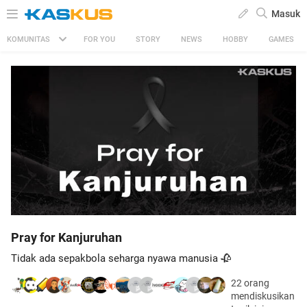
Masuk
KOMUNITAS
FOR YOU
STORY
NEWS
HOBBY
GAMES
Pray for Kanjuruhan
Tidak ada sepakbola seharga nyawa manusia 🥀
22 orang
mendiskusikan