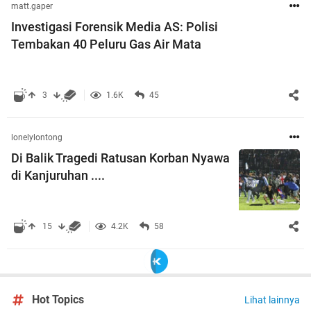
matt.gaper
Investigasi Forensik Media AS: Polisi
Tembakan 40 Peluru Gas Air Mata
3
1.6K
45
lonelylontong
Di Balik Tragedi Ratusan Korban Nyawa
di Kanjuruhan ....
15
4.2K
58
Hot Topics
Lihat lainnya