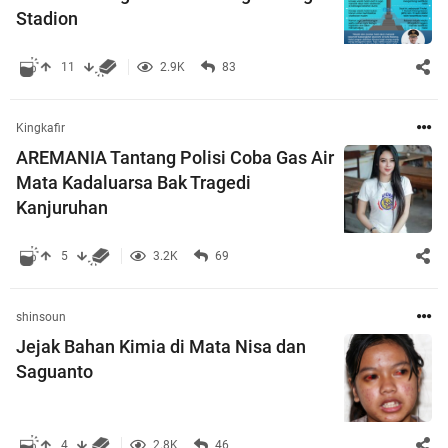
Stadion
11
2.9K
83
Kingkafir
AREMANIA Tantang Polisi Coba Gas Air
Mata Kadaluarsa Bak Tragedi
Kanjuruhan
5
3.2K
69
shinsoun
Jejak Bahan Kimia di Mata Nisa dan
Saguanto
4
2.8K
46