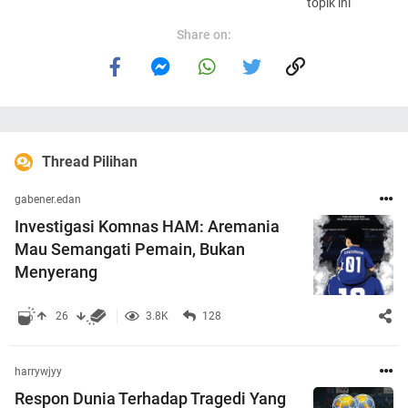
topik ini
Share on:
Thread Pilihan
gabener.edan
Investigasi Komnas HAM: Aremania
Mau Semangati Pemain, Bukan
Menyerang
26
3.8K
128
harrywjyy
Respon Dunia Terhadap Tragedi Yang