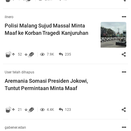
ilnero
Polisi Malang Sujud Massal Minta
Maaf ke Korban Tragedi Kanjuruhan
52
7.9K
235
User telah dihapus
Aremania Somasi Presiden Jokowi,
Tuntut Permintaan Minta Maaf
21
4.4K
123
gabener.edan