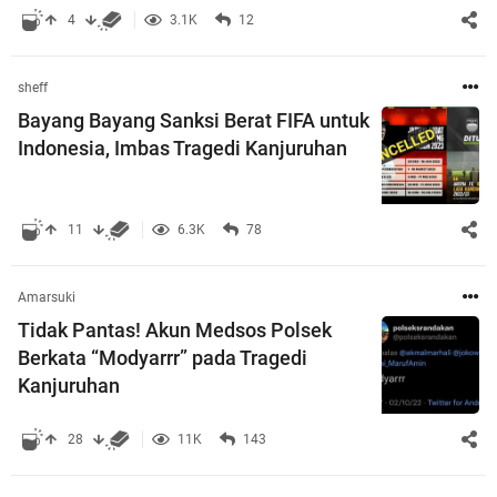
4
3.1K
12
sheff
Bayang Bayang Sanksi Berat FIFA untuk
Indonesia, Imbas Tragedi Kanjuruhan
11
6.3K
78
Amarsuki
Tidak Pantas! Akun Medsos Polsek
Berkata “Modyarrr” pada Tragedi
Kanjuruhan
28
11K
143