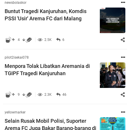
newsbolaskor
Buntut Tragedi Kanjuruhan, Komdis
PSSI 'Usir' Arema FC dari Malang
4
2.5K
6
pilot2isekai078
Menpora Tolak Libatkan Aremania di
TGIPF Tragedi Kanjuruhan
9
2.3K
46
yellowmarker
Selain Rusak Mobil Polisi, Suporter
Arema FC Juga Bakar Barang-barang di