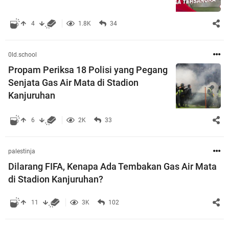
4
1.8K
34
0ld.school
Propam Periksa 18 Polisi yang Pegang
Senjata Gas Air Mata di Stadion
Kanjuruhan
6
2K
33
palestinja
Dilarang FIFA, Kenapa Ada Tembakan Gas Air Mata
di Stadion Kanjuruhan?
11
3K
102