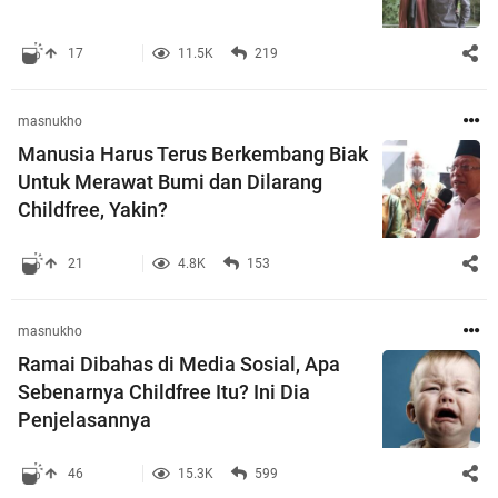
17
11.5K
219
masnukho
Manusia Harus Terus Berkembang Biak
Untuk Merawat Bumi dan Dilarang
Childfree, Yakin?
21
4.8K
153
masnukho
Ramai Dibahas di Media Sosial, Apa
Sebenarnya Childfree Itu? Ini Dia
Penjelasannya
46
15.3K
599