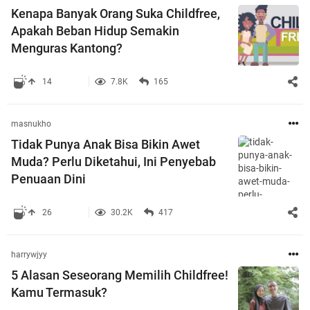
Kenapa Banyak Orang Suka Childfree,
Apakah Beban Hidup Semakin
Menguras Kantong?
14
7.8K
165
masnukho
Tidak Punya Anak Bisa Bikin Awet
Muda? Perlu Diketahui, Ini Penyebab
Penuaan Dini
26
30.2K
417
harrywjyy
5 Alasan Seseorang Memilih Childfree!
Kamu Termasuk?