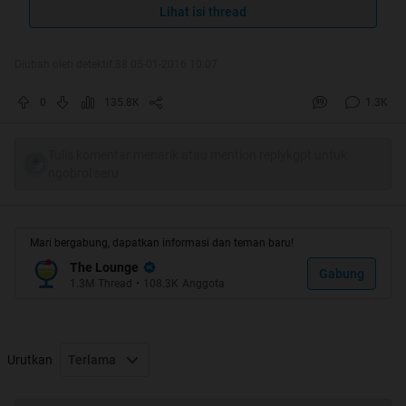
Aku Berlindung Dari Godaan Mafia
Lihat isi thread
Pembakar Hutan Yang Terkutuk
Diubah oleh detektif.88 05-01-2016 10:07
Quote:
0
135.8K
1.3K
Original Posted By
planetbekasi
►
Tulis komentar menarik atau mention replykgpt untuk
ngobrol seru
Mari bergabung, dapatkan informasi dan teman baru!
The Lounge
Gabung
1.3M
Thread
•
108.3K
Anggota
Urutkan
Terlama