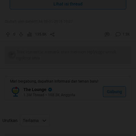
Aku Berlindung Dari Godaan Mafia
Lihat isi thread
Pembakar Hutan Yang Terkutuk
Diubah oleh detektif.88 05-01-2016 10:07
Quote:
0
135.8K
1.3K
Original Posted By
planetbekasi
►
Tulis komentar menarik atau mention replykgpt untuk
ngobrol seru
Mari bergabung, dapatkan informasi dan teman baru!
The Lounge
Gabung
1.3M
Thread
•
108.3K
Anggota
Urutkan
Terlama