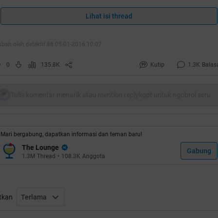
Aku Berlindung Dari Godaan Mafia Pembaka
Lihat isi thread
Hutan Yang Terkutuk
ubah oleh detektif.88 05-01-2016 10:07
Quote:
0
135.8K
Kutip
1.3K
Balas
Original Posted By
planetbekasi
►
Tulis komentar menarik atau mention replykgpt untuk ngobrol seru
Mari bergabung, dapatkan informasi dan teman baru!
The Lounge
Gabung
1.3M
Thread
•
108.3K
Anggota
tkan
Terlama