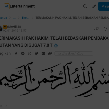
Entertainment
Mas
...
randa
The Lounge
detektif.88
TS
02-01-2016 13:57
ERIMAKASIH PAK HAKIM, TELAH BEBASKAN PEMBAKA
UTAN YANG DIGUGAT 7,8 T
agikan
uote: