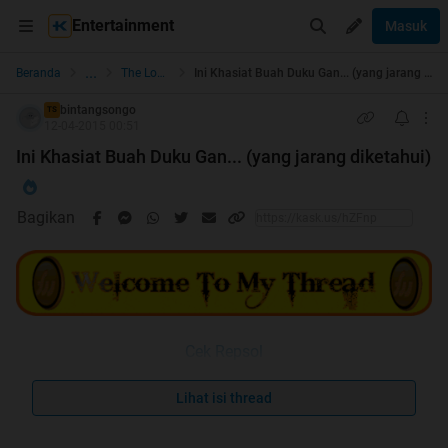
Entertainment
Masuk
...
Beranda
The Lounge
Ini Khasiat Buah Duku Gan... (yang jarang diketahui)
bintangsongo
TS
12-04-2015 00:51
Ini Khasiat Buah Duku Gan... (yang jarang diketahui)
Bagikan
Cek Repsol
Spoiler
for
duku
:
Lihat isi thread