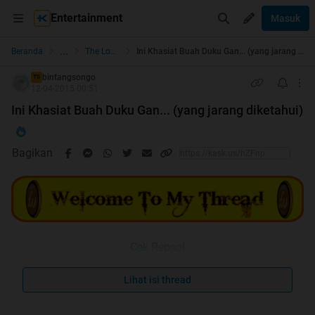
Entertainment
Masuk
...
Beranda
The Lounge
Ini Khasiat Buah Duku Gan... (yang jarang diketahui)
bintangsongo
TS
12-04-2015 00:51
Ini Khasiat Buah Duku Gan... (yang jarang diketahui)
Bagikan
Cek Repsol
Spoiler
for
duku
:
Lihat isi thread