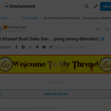
Entertainment
Mas
...
randa
The Lounge
Ini Khasiat Buah Duku Gan... (yang jarang diketah
bintangsongo
TS
12-04-2015 00:51
ni Khasiat Buah Duku Gan... (yang jarang diketahui)
agikan
Cek Repsol
oiler
for
duku
:
Lihat isi thread
ubah oleh bintangsongo 12-04-2015 11:29